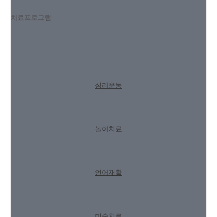
치료프로그램
심리운동
놀이치료
언어재활
미술치료