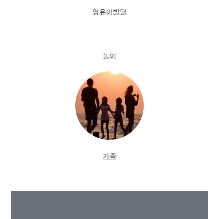
영유아발달
놀이
가족